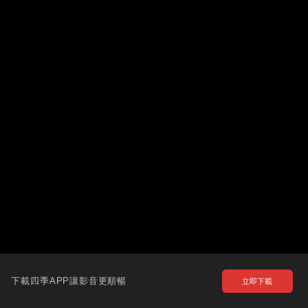
下載四季APP讓影音更順暢
立即下載