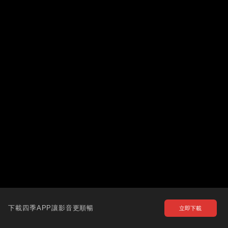
下載四季APP讓影音更順暢
立即下載