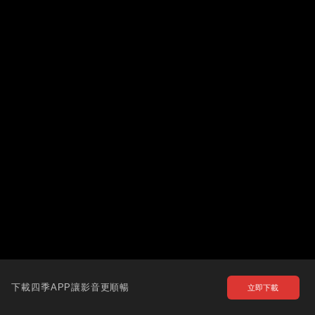
下載四季APP讓影音更順暢
立即下載