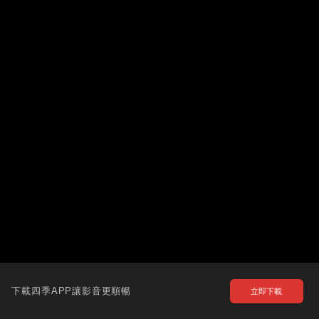
下載四季APP讓影音更順暢
立即下載