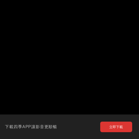
下載四季APP讓影音更順暢
立即下載