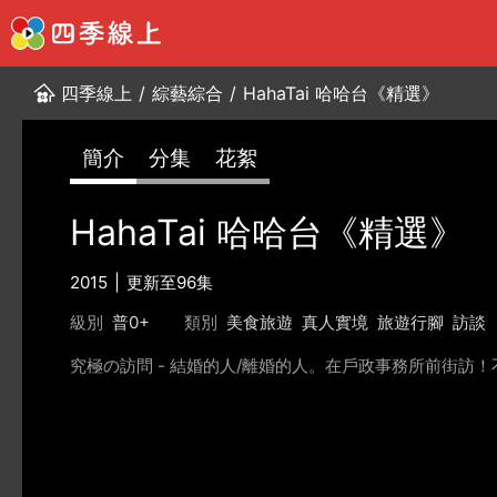
四季線上
/
綜藝綜合
/
HahaTai 哈哈台《精選》
簡介
分集
花絮
HahaTai 哈哈台《精選》
2015
更新至96集
級別
普0+
類別
美食旅遊
真人實境
旅遊行腳
訪談
究極の訪問 - 結婚的人/離婚的人。在戶政事務所前街訪