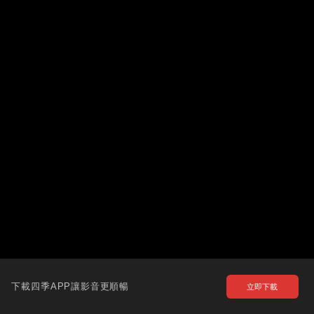
下載四季APP讓影音更順暢
立即下載