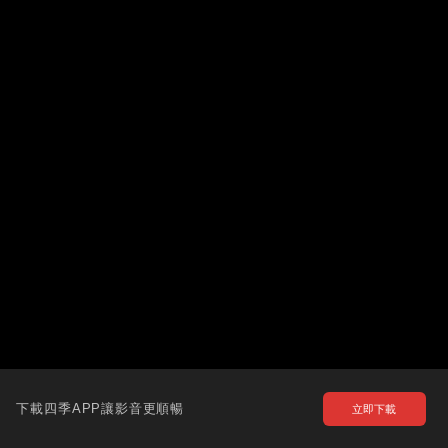
下載四季APP讓影音更順暢
立即下載