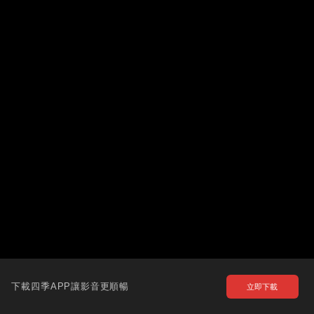
下載四季APP讓影音更順暢
立即下載