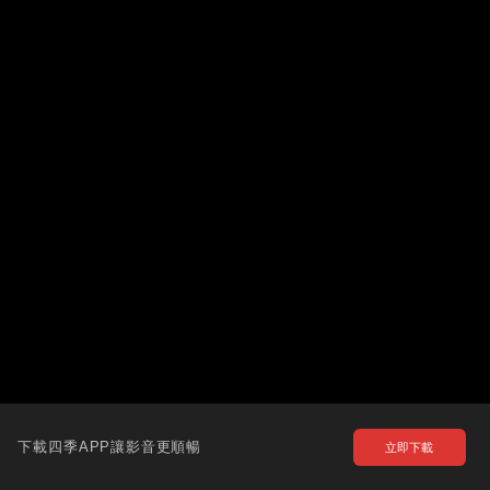
下載四季APP讓影音更順暢
立即下載