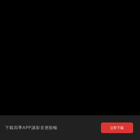
下載四季APP讓影音更順暢
立即下載