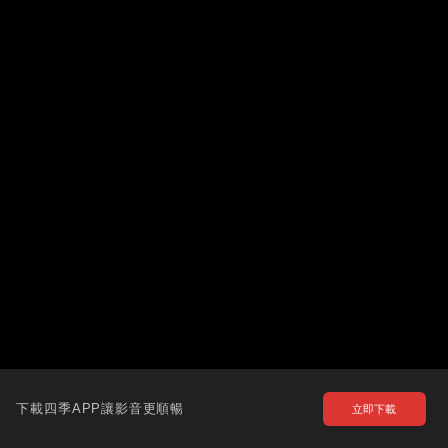
下載四季APP讓影音更順暢
立即下載