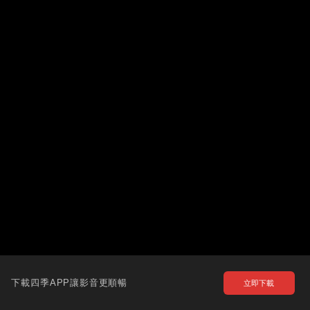
下載四季APP讓影音更順暢
立即下載