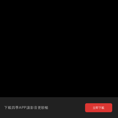
下載四季APP讓影音更順暢
立即下載