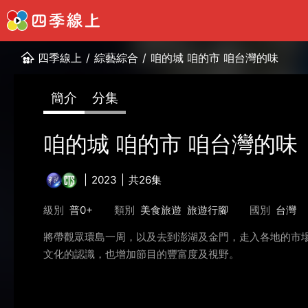
四季線上
/
綜藝綜合
/
咱的城 咱的市 咱台灣的味
簡介
分集
咱的城 咱的市 咱台灣的味
2023
共26集
級別
普0+
類別
美食旅遊
旅遊行腳
國別
台灣
將帶觀眾環島一周，以及去到澎湖及金門，走入各地的市
文化的認識，也增加節目的豐富度及視野。