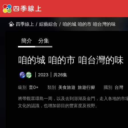
四季線上
/
綜藝綜合
/
咱的城 咱的市 咱台灣的味
簡介
分集
咱的城 咱的市 咱台灣的味
2023
共26集
級別
普0+
類別
美食旅遊
旅遊行腳
國別
台灣
將帶觀眾環島一周，以及去到澎湖及金門，走入各地的市
文化的認識，也增加節目的豐富度及視野。