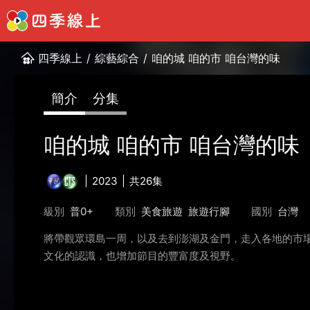
四季線上
/
綜藝綜合
/
咱的城 咱的市 咱台灣的味
簡介
分集
咱的城 咱的市 咱台灣的味
2023
共26集
級別
普0+
類別
美食旅遊
旅遊行腳
國別
台灣
將帶觀眾環島一周，以及去到澎湖及金門，走入各地的市
文化的認識，也增加節目的豐富度及視野。