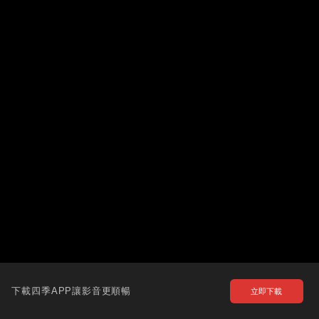
下載四季APP讓影音更順暢
立即下載