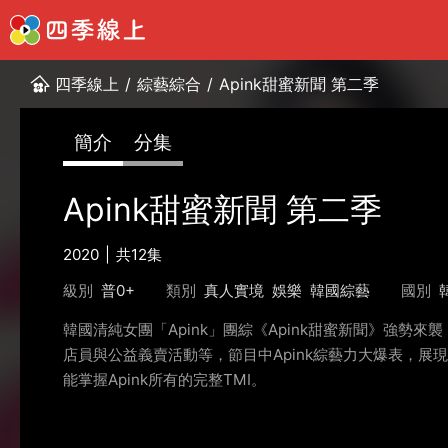
四季線上
/
綜藝綜合
/
Apink甜蜜新聞 第二季
簡介
分集
Apink甜蜜新聞 第二季
2020
共12集
級別
普0+
類別
真人實境
娛樂
韓國綜藝
國別
韓國清純女團「Apink」團綜《Apink甜蜜新聞》強勢
店員與公益義賣活動等，節目中Apink綜藝力大爆表，
能掌握Apink所有的完整TMI。