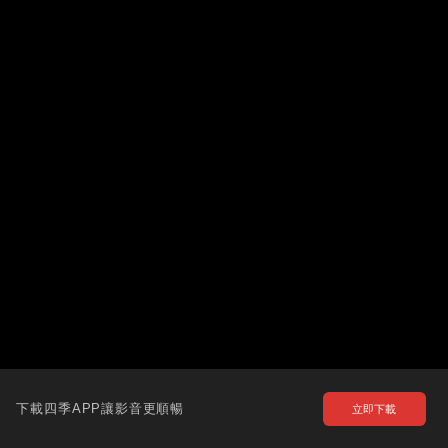
下載四季APP讓影音更順暢
立即下載