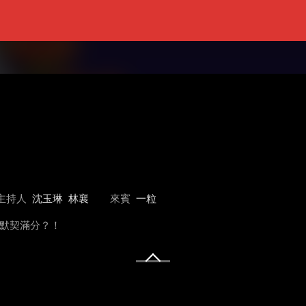
主持人
沈玉琳
林襄
來賓
一粒
沈默契滿分？！