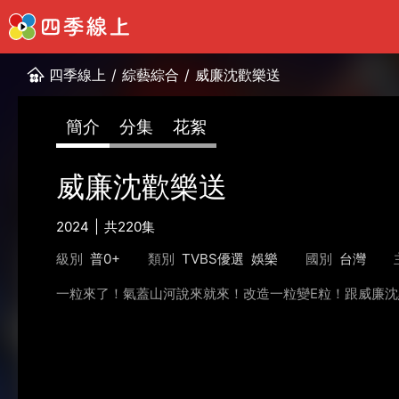
四季線上
/
綜藝綜合
/
威廉沈歡樂送
簡介
分集
花絮
威廉沈歡樂送
2024
共220集
級別
普0+
類別
TVBS優選
娛樂
國別
台灣
一粒來了！氣蓋山河說來就來！改造一粒變E粒！跟威廉