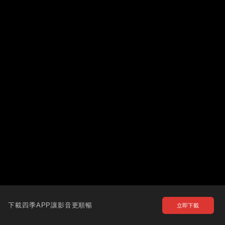
下載四季APP讓影音更順暢
立即下載