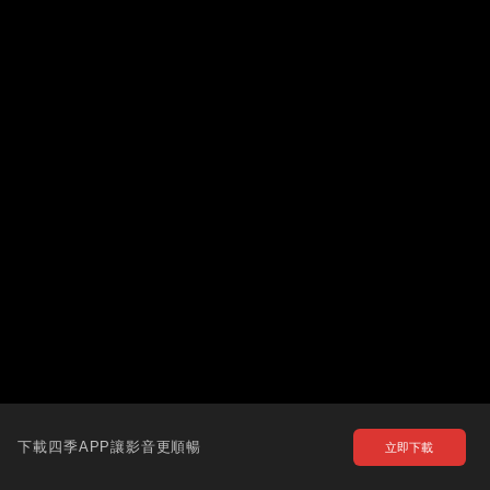
下載四季APP讓影音更順暢
立即下載