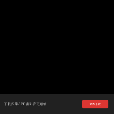
下載四季APP讓影音更順暢
立即下載