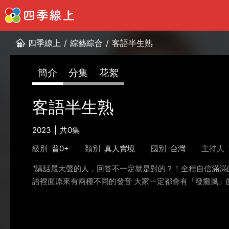
四季線上
/
綜藝綜合
/
客語半生熟
簡介
分集
花絮
客語半生熟
2023
共0集
級別
普0+
類別
真人實境
國別
台灣
主持人
"講話最大聲的人，回答不一定就是對的？！全程自信滿滿
語裡面原來有兩種不同的發音 大家一定都會有「發癱風」