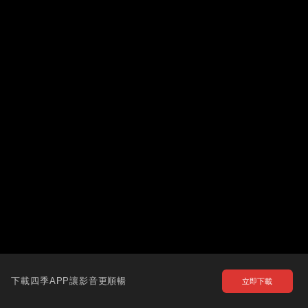
下載四季APP讓影音更順暢
立即下載