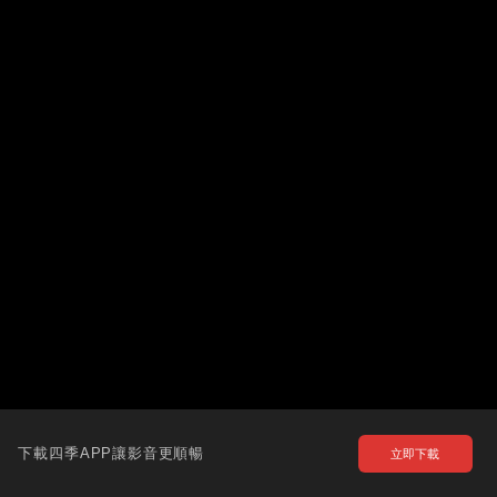
下載四季APP讓影音更順暢
立即下載