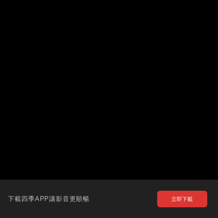
下載四季APP讓影音更順暢
立即下載