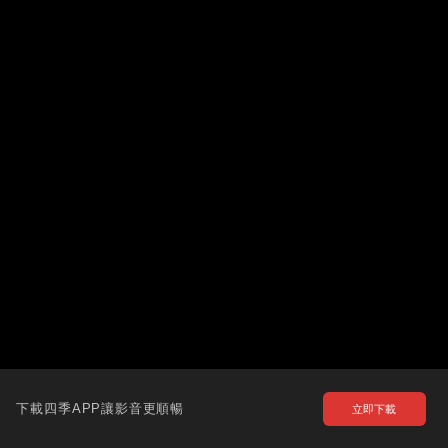
下載四季APP讓影音更順暢
立即下載