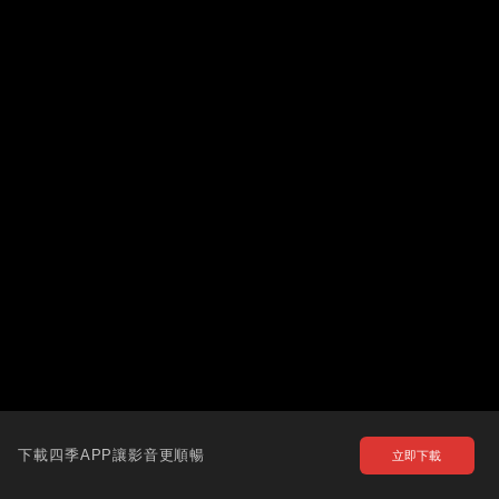
下載四季APP讓影音更順暢
立即下載