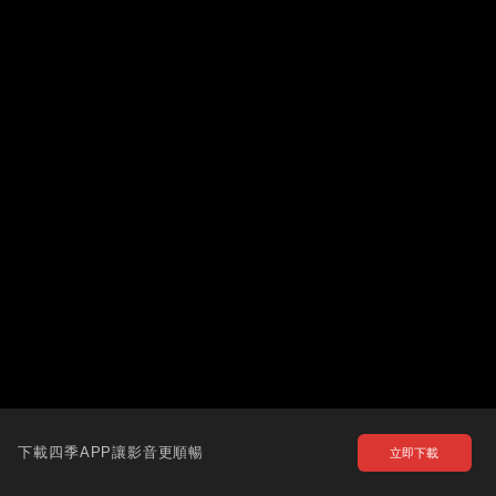
下載四季APP讓影音更順暢
立即下載