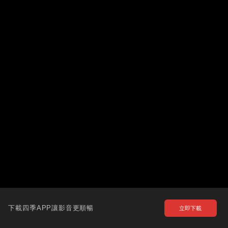
下載四季APP讓影音更順暢
立即下載