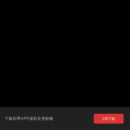
下載四季APP讓影音更順暢
立即下載