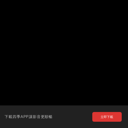
下載四季APP讓影音更順暢
立即下載