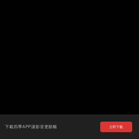
下載四季APP讓影音更順暢
立即下載