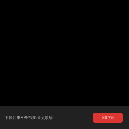
下載四季APP讓影音更順暢
立即下載