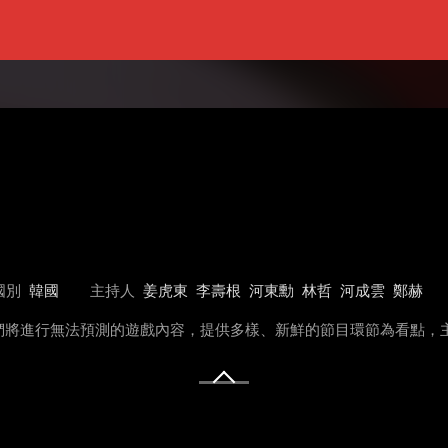
國別
韓國
主持人
姜虎東
李壽根
河東勳
林哲
河成雲
鄭赫
們將進行無法預測的遊戲內容，提供多樣、新鮮的節目環節為看點，