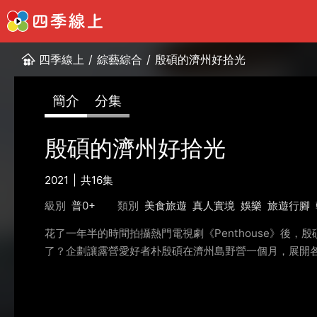
四季線上
/
綜藝綜合
/
殷碩的濟州好拾光
簡介
分集
殷碩的濟州好拾光
2021
共16集
級別
普0+
類別
美食旅遊
真人實境
娛樂
旅遊行腳
花了一年半的時間拍攝熱門電視劇《Penthouse》後
了？企劃讓露營愛好者朴殷碩在濟州島野營一個月，展開