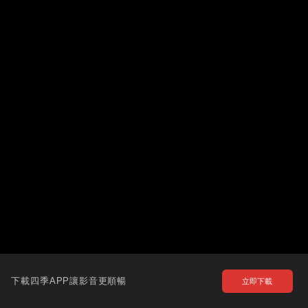
下載四季APP讓影音更順暢
立即下載