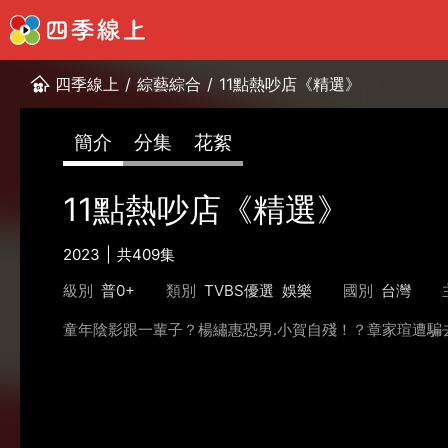
四季線上
/
綜藝綜合
/
11點熱吵店《精選》
簡介
分集
花絮
11點熱吵店《精選》
2023
共409集
級別
普0+
類別
TVBS優選
娛樂
國別
台灣
童年陰影跟一輩子？楊繡惠恐男.小賀自殘！？章家瑄遭騙