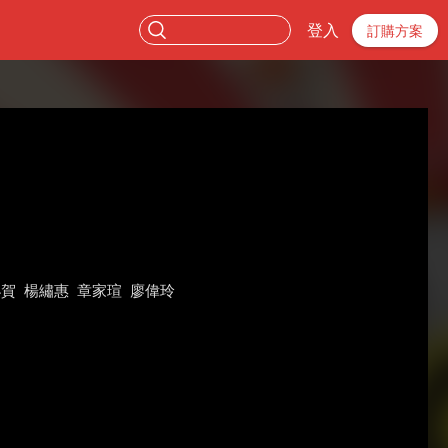
登入
訂購方案
小賀
楊繡惠
章家瑄
廖偉玲