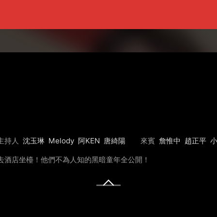
主持人
沈玉琳
Melody
阿KEN
唐綺陽
來賓
詹惟中
趙正平
去酒店坐檯！他們不為人知的黑暗童年全公開！