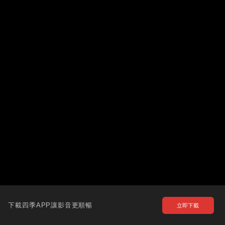
下載四季APP讓影音更順暢
立即下載