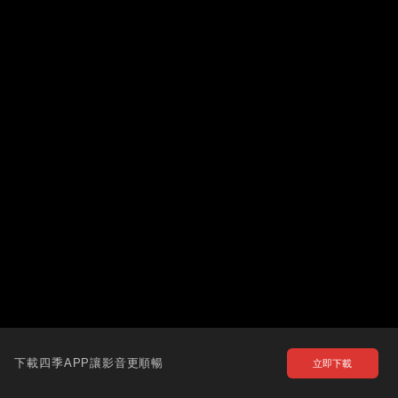
下載四季APP讓影音更順暢
立即下載