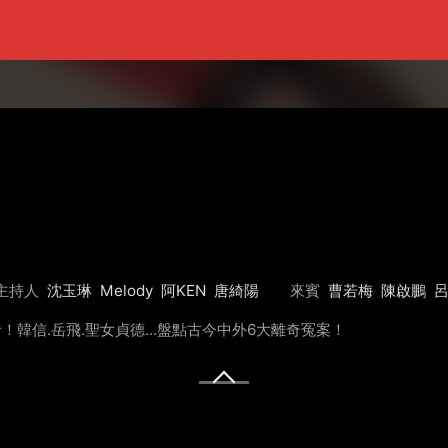
主持人
沈玉琳
Melody
阿KEN
唐綺陽
來賓
曹若梅
陳啟鵬
！韓信.岳飛.聖女貞德...盤點古今中外6大離奇冤案！