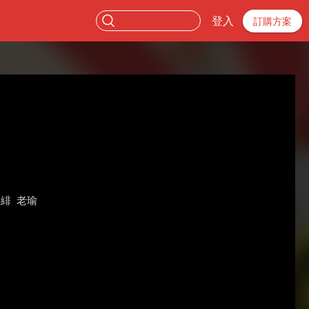
登入
訂購方案
呂緋
老瑜