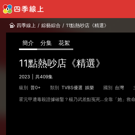
四季線上
/
綜藝綜合
/
11點熱吵店《精選》
簡介
分集
花絮
11點熱吵店《精選》
2023
共409集
級別
普0+
類別
TVBS優選
娛樂
國別
台灣
霍元甲遭毒殺證據確鑿？楊乃武差點冤死...全靠「她」救命