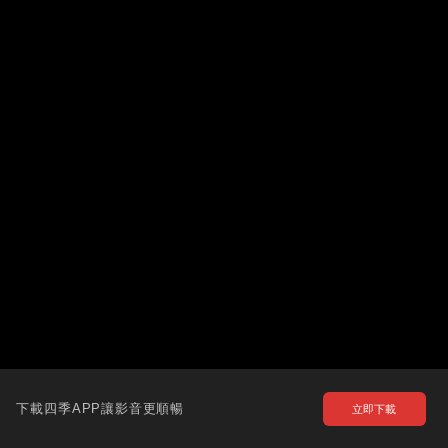
下載四季APP讓影音更順暢
立即下載