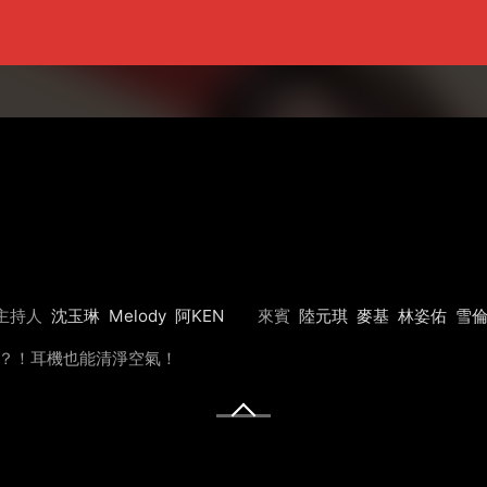
主持人
沈玉琳
Melody
阿KEN
來賓
陸元琪
麥基
林姿佑
雪
包？！耳機也能清淨空氣！