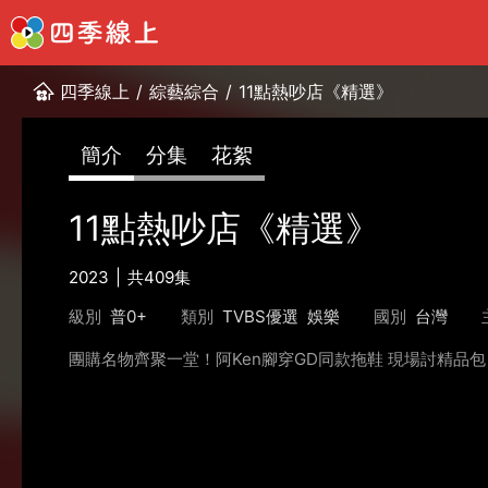
四季線上
/
綜藝綜合
/
11點熱吵店《精選》
簡介
分集
花絮
11點熱吵店《精選》
2023
共409集
級別
普0+
類別
TVBS優選
娛樂
國別
台灣
團購名物齊聚一堂！阿Ken腳穿GD同款拖鞋 現場討精品