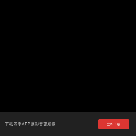
下載四季APP讓影音更順暢
立即下載