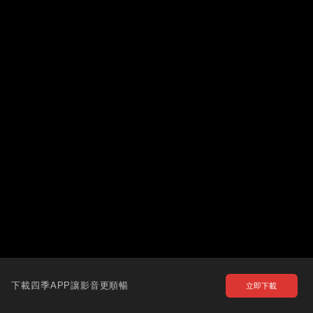
下載四季APP讓影音更順暢
立即下載