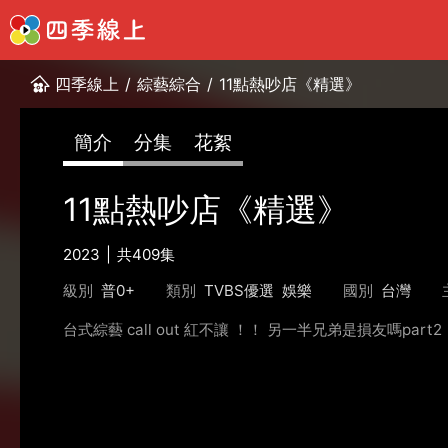
四季線上
/
綜藝綜合
/
11點熱吵店《精選》
簡介
分集
花絮
11點熱吵店《精選》
2023
共409集
級別
普0+
類別
TVBS優選
娛樂
國別
台灣
台式綜藝 call out 紅不讓 ！！ 另一半兄弟是損友嗎part