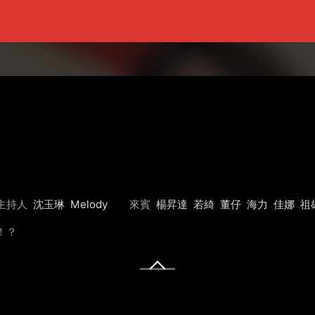
主持人
沈玉琳
Melody
來賓
楊昇達
若綺
董仔
海力
佳娜
祖
2！？