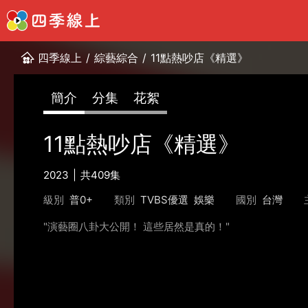
四季線上
/
綜藝綜合
/
11點熱吵店《精選》
簡介
分集
花絮
11點熱吵店《精選》
2023
共409集
級別
普0+
類別
TVBS優選
娛樂
國別
台灣
"演藝圈八卦大公開！ 這些居然是真的！"