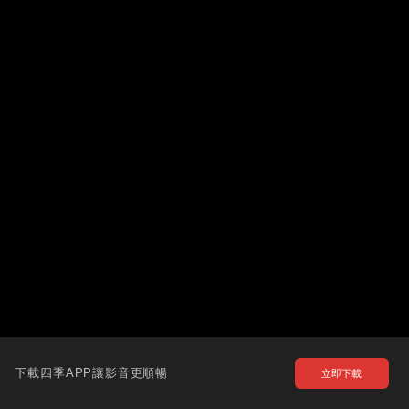
下載四季APP讓影音更順暢
立即下載